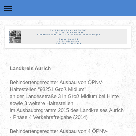
B K P R O J E K T M A N A G E M E N T
D i p l. - I n g. A r n o B a c k e r
S i c h e r h e i t s a u d i t o r f ü r S t r a ß e n v e r k e h r s a n l a g e n
B u s s a r d w e g 1 8
2 6 1 3 3 O l d e n b u r g
T e l.: 0 4 4 1 / 3 5 0 2 7 4 9 9
Landkreis Aurich
Behindertengerechter Ausbau von ÖPNV-
Haltestellen "93251 Groß Midlum"
an der Landesstraße 3 in Groß Midlum bei Hinte
sowie 3 weitere Haltestellen
im Ausbauprogramm 2015 des Landkreises Aurich
- Phase 4 Verkehrsfreigabe (2014)
Behindertengerechter Ausbau von 4 ÖPNV-