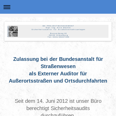
B K P R O J E K T M A N A G E M E N T
D i p l. - I n g. A r n o B a c k e r
S i c h e r h e i t s a u d i t o r f ü r S t r a ß e n v e r k e h r s a n l a g e n
B u s s a r d w e g 1 8
2 6 1 3 3 O l d e n b u r g
T e l.: 0 4 4 1 / 3 5 0 2 7 4 9 9
Zulassung bei der Bundesanstalt für
Straßenwesen
als Externer Auditor für
Außerortsstraßen und Ortsdurchfahrten
Seit dem 14. Juni 2012 ist unser Büro
berechtigt Sicherheitsaudits
durchzuführen.